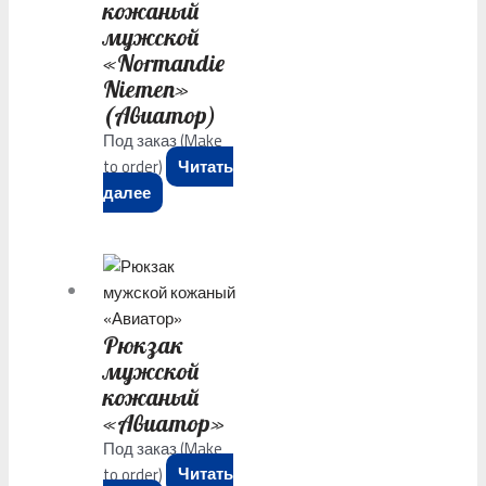
кожаный
мужской
«Normandie
Niemen»
(Авиатор)
Под заказ (Make
to order)
Читать
далее
Рюкзак
мужской
кожаный
«Авиатор»
Под заказ (Make
to order)
Читать