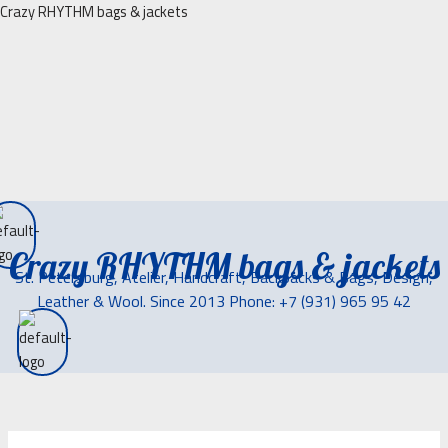
Перейти
Crazy RHYTHM bags & jackets
к
содержимому
Crazy RHYTHM bags & jackets
St. Petersburg, Atelier, Handcraft, Backpacks & Bags, Design,
Leather & Wool. Since 2013 Phone: +7 (931) 965 95 42