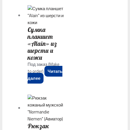
Сумка
планшет
«Alain» из
шерсти и
кожи
Под заказ (Make
to order)
Читать
далее
Рюкзак