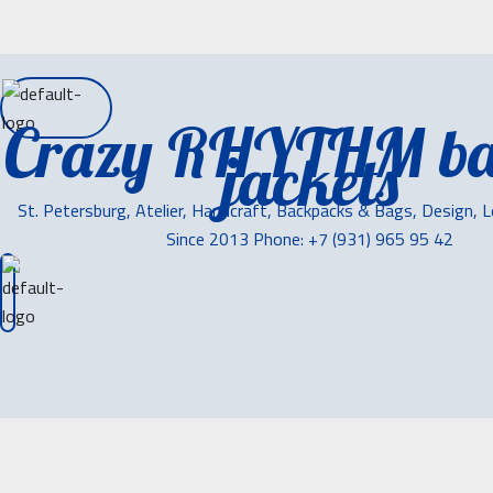
Crazy RHYTHM ba
jackets
St. Petersburg, Atelier, Handcraft, Backpacks & Bags, Design, 
Since 2013 Phone: +7 (931) 965 95 42