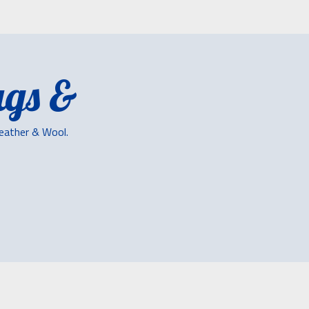
gs &
Leather & Wool.