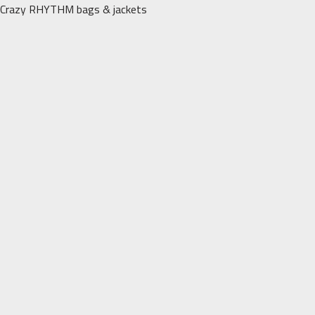
Перейти
Crazy RHYTHM bags & jackets
к
содержимому