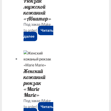
Рюкзак
мужской
кожаный
«Авиатор»
Под заказ (Make
to order)
Читать
далее
Женский
кожаный
рюкзак
«Marie
Marie»
Под заказ (Make
to order)
Читать