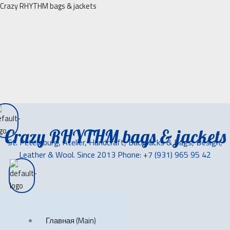
Перейти
Crazy RHYTHM bags & jackets
к
содержимому
Crazy RHYTHM bags & jackets
St. Petersburg, Atelier, Handcraft, Backpacks & Bags, Design,
Leather & Wool. Since 2013 Phone: +7 (931) 965 95 42
Главная (Main)