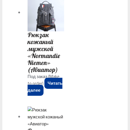
Рюкзак
кожаный
мужской
«Normandie
Niemen»
(Авиатор)
Под заказ (Make
to order)
Читать
далее