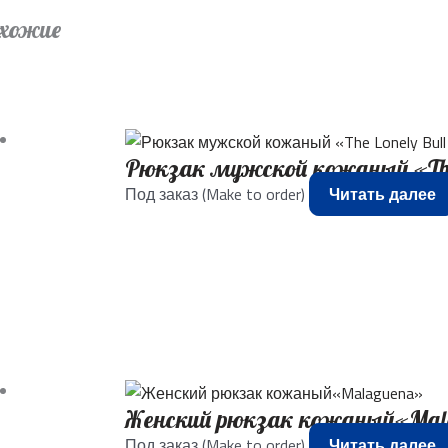
хожие
Рюкзак мужской кожаный «The 
Под заказ (Make to order)
Читать далее
Женский рюкзак кожаный«Mal
Под заказ (Make to order)
Читать далее