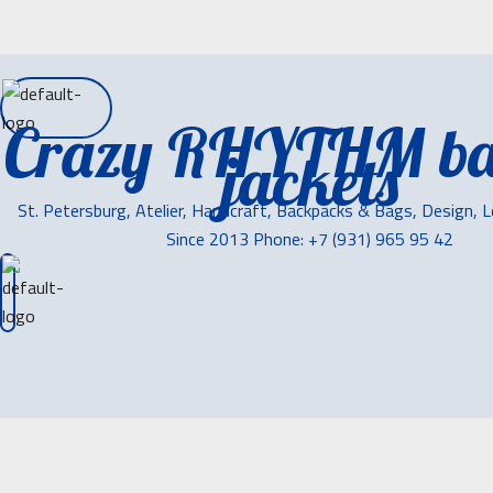
Crazy RHYTHM ba
jackets
St. Petersburg, Atelier, Handcraft, Backpacks & Bags, Design, 
Since 2013 Phone: +7 (931) 965 95 42