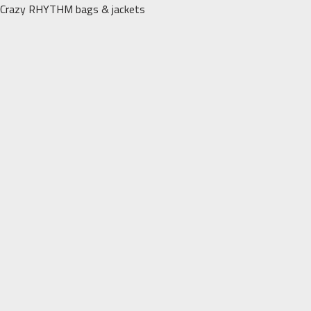
Перейти
Crazy RHYTHM bags & jackets
к
содержимому