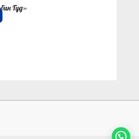
бин Гуд»