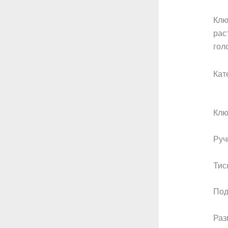
Клю
рас
гол
Кат
Клю
Руч
Тис
Под
Раз