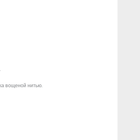
.
ка вощеной нитью.