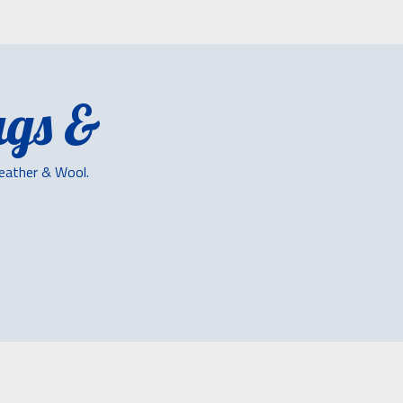
gs &
Leather & Wool.