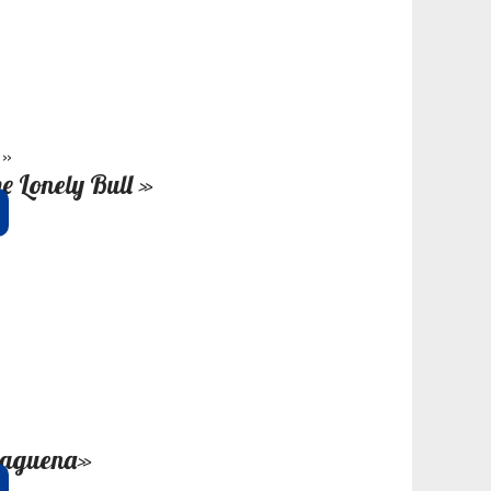
Lonely Bull »
aguena»