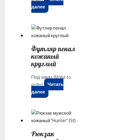
далее
Футляр пенал
кожаный
круглый
Под заказ (Make to
order)
Читать
далее
Рюкзак