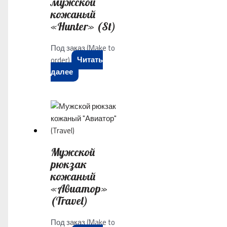
мужской
кожаный
«Hunter» (St)
Под заказ (Make to
order)
Читать
далее
Мужской
рюкзак
кожаный
«Авиатор»
(Travel)
Под заказ (Make to