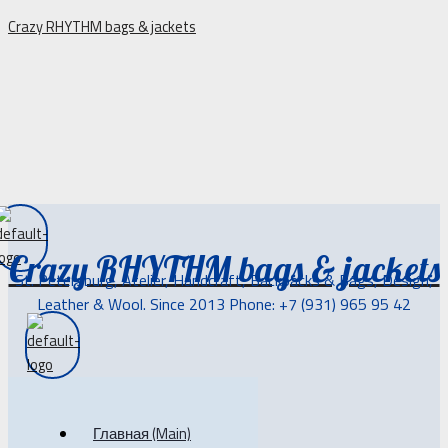
Перейти
Crazy RHYTHM bags & jackets
к
содержимому
Crazy RHYTHM bags & jackets
St. Petersburg, Atelier, Handcraft, Backpacks & Bags, Design,
Leather & Wool. Since 2013 Phone: +7 (931) 965 95 42
Главная (Main)