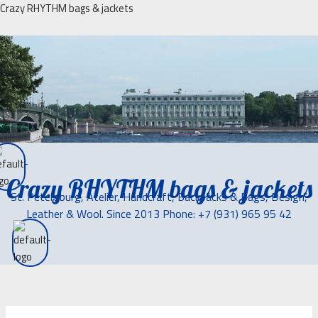
Перейти
Crazy RHYTHM bags & jackets
к
содержимому
Crazy RHYTHM bags & jackets
St. Petersburg, Atelier, Handcraft, Backpacks & Bags, Design,
Leather & Wool. Since 2013 Phone: +7 (931) 965 95 42