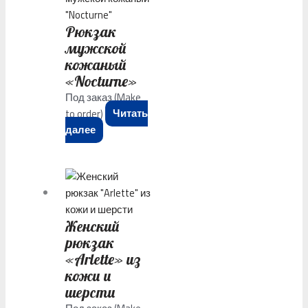
Рюкзак
мужской
кожаный
«Nocturne»
Под заказ (Make
to order)
Читать
далее
Женский
рюкзак
«Arlette» из
кожи и
шерсти