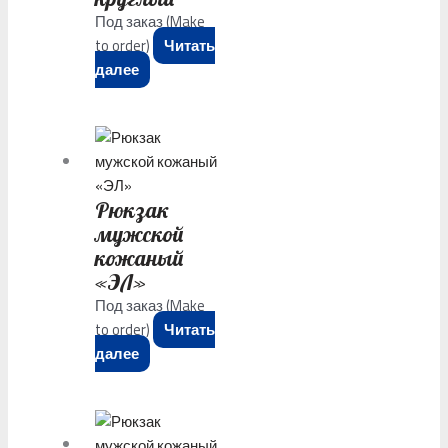
Под заказ (Make
to order)
Читать
далее
Рюкзак
мужской
кожаный
«ЭЛ»
Под заказ (Make
to order)
Читать
далее