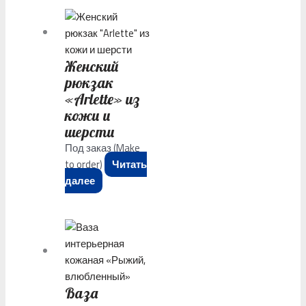
Женский
рюкзак
«Arlette» из
кожи и
шерсти
Под заказ (Make
to order)
Читать
далее
Ваза