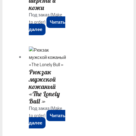
шерсти и
кожи
Под заказ (Make
to order)
Читать
далее
Рюкзак
мужской
кожаный
«The Lonely
Bull »
Под заказ (Make
to order)
Читать
далее