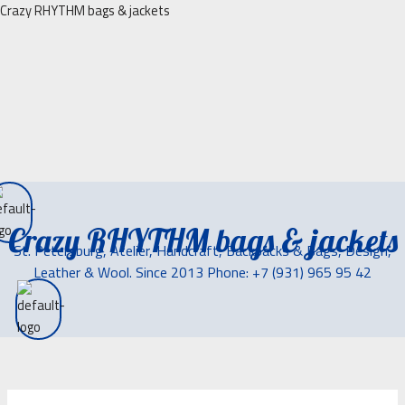
Перейти
Crazy RHYTHM bags & jackets
к
содержимому
Crazy RHYTHM bags & jackets
St. Petersburg, Atelier, Handcraft, Backpacks & Bags, Design,
Leather & Wool. Since 2013 Phone: +7 (931) 965 95 42