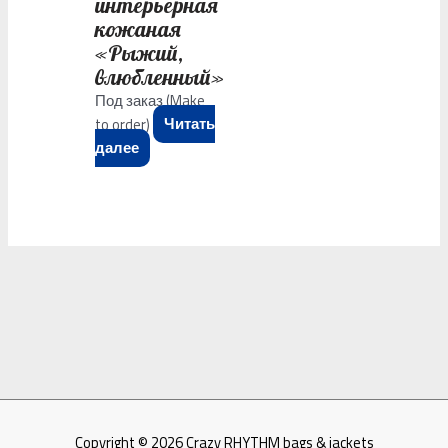
интерьерная
кожаная
«Рыжий,
влюбленный»
Под заказ (Make
to order)
Читать
далее
Copyright © 2026
Crazy RHYTHM bags & jackets