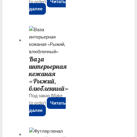
to order)
Читать
далее
Ваза
интерьерная
кожаная
«Рыжий,
влюбленный»
Под заказ (Make
to order)
Читать
далее