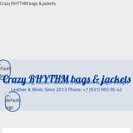
Перейти
Crazy RHYTHM bags & jackets
к
содержимому
Crazy RHYTHM bags & jackets
St. Petersburg, Atelier, Handcraft, Backpacks & Bags, Design,
Leather & Wool. Since 2013 Phone: +7 (931) 965 95 42