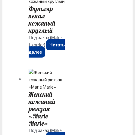
Футляр
пенал
кожаный
круглый
Под заказ (Make
to order)
Читать
далее
Женский
кожаный
рюкзак
«Marie
Marie»
Под заказ (Make