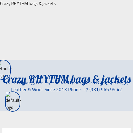
Перейти
Crazy RHYTHM bags & jackets
к
содержимому
Crazy RHYTHM bags & jackets
St. Petersburg, Atelier, Handcraft, Backpacks & Bags, Design,
Leather & Wool. Since 2013 Phone: +7 (931) 965 95 42