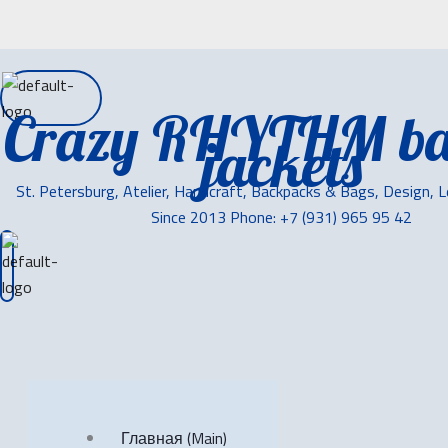
Crazy RHYTHM ba
jackets
St. Petersburg, Atelier, Handcraft, Backpacks & Bags, Design, 
Since 2013 Phone: +7 (931) 965 95 42
Главная (Main)