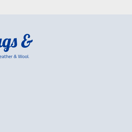
gs &
Leather & Wool.