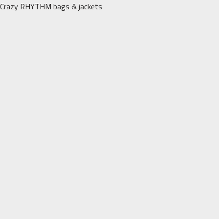
Перейти
Crazy RHYTHM bags & jackets
к
содержимому