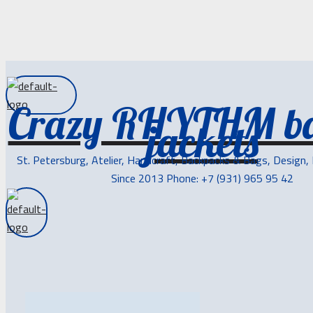
Crazy RHYTHM b
jackets
St. Petersburg, Atelier, Handcraft, Backpacks & Bags, Design,
Since 2013 Phone: +7 (931) 965 95 42