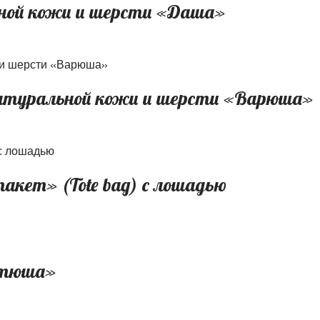
ной кожи и шерсти «Даша»
натуральной кожи и шерсти «Варюша»
акет» (Tote bag) с лошадью
атюша»