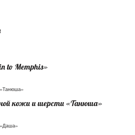
т
in to Memphis»
ной кожи и шерсти «Танюша»