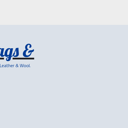
ags &
 Leather & Wool.