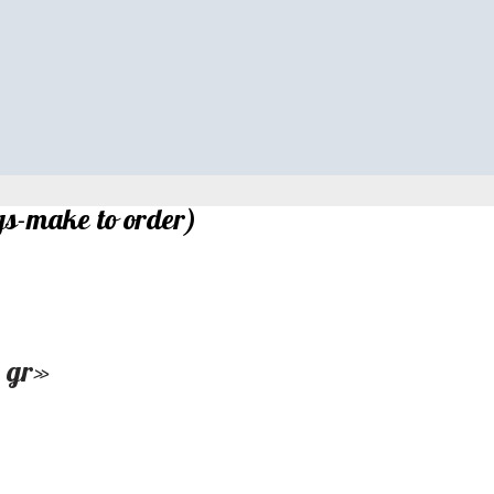
s-make to order)
 gr»