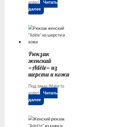
order)
Читать
далее
Рюкзак
женский
«Adèle» из
шерсти и кожи
Под заказ (Make to
order)
Читать
далее