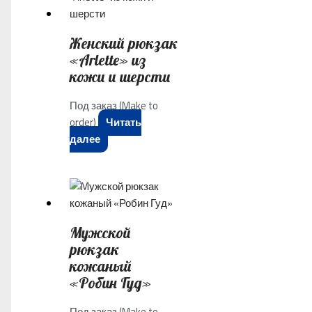
Женский рюкзак
«Arlette» из
кожи и шерсти
Под заказ (Make to
order)
Читать
далее
Mужской
рюкзак
кожаный
«Робин Гуд»
Под заказ (Make to