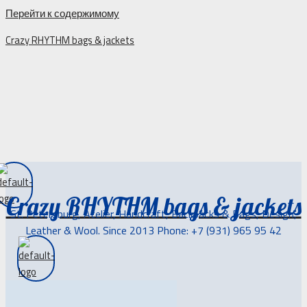
Перейти к содержимому
Crazy RHYTHM bags & jackets
Crazy RHYTHM bags & jackets
St. Petersburg, Atelier, Handcraft, Backpacks & Bags, Design,
Leather & Wool. Since 2013 Phone: +7 (931) 965 95 42