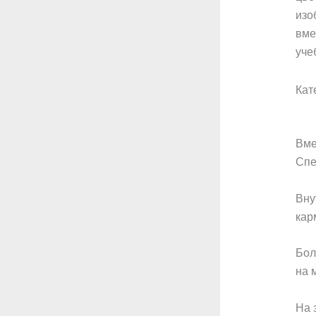
изо
вме
уче
Кат
Вме
Спе
Вну
кар
Бол
на 
На 