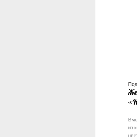
Под 
Же
«R
Вме
из 
цве