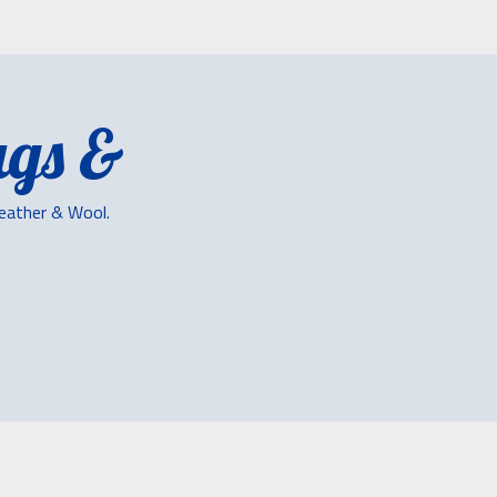
gs &
Leather & Wool.