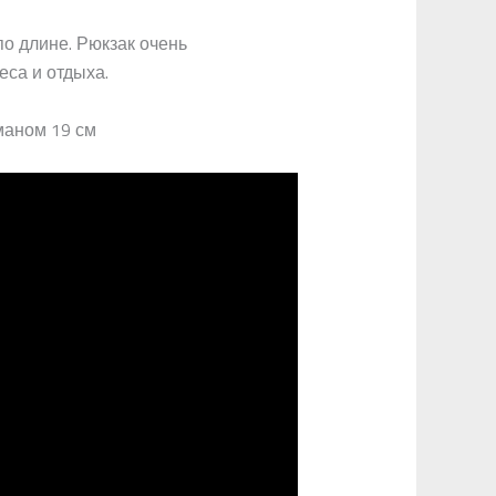
о длине. Рюкзак очень
еса и отдыха.
маном 19 см