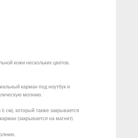
ьной кожи нескольких цветов.
циальный карман под ноутбук и
ллическую молнию.
6 см), который также закрывается
арман (закрывается на магнит).
молнию.