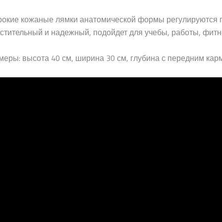
окие кожаные лямки анатомической формы регулируются п
стительный и надежный, подойдет для учебы, работы, фитн
меры: высота 40 см, ширина 30 см, глубина с передним кар