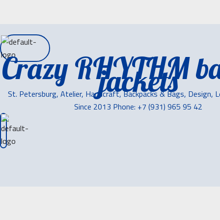
Crazy RHYTHM ba
jackets
St. Petersburg, Atelier, Handcraft, Backpacks & Bags, Design, 
Since 2013 Phone: +7 (931) 965 95 42