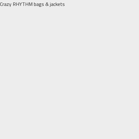
Перейти
Crazy RHYTHM bags & jackets
к
содержимому