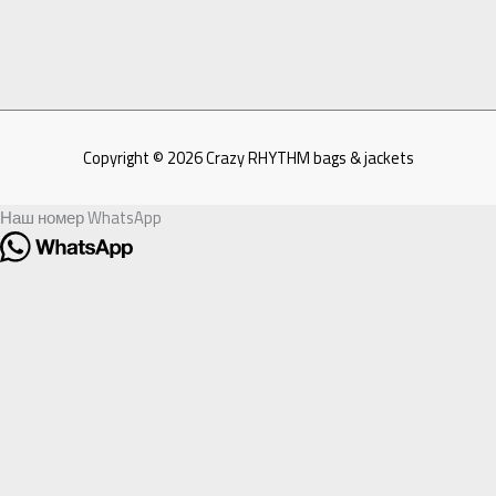
Copyright © 2026
Crazy RHYTHM bags & jackets
Наш номер WhatsApp
Здравствуйте!
Рады видеть Вас в нашем чате!
Мы готовы ответить на Ваши вопросы!
Открыть чат