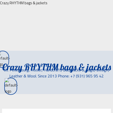
Перейти
Crazy RHYTHM bags & jackets
к
содержимому
Crazy RHYTHM bags & jackets
St. Petersburg, Atelier, Handcraft, Backpacks & Bags, Design,
Leather & Wool. Since 2013 Phone: +7 (931) 965 95 42