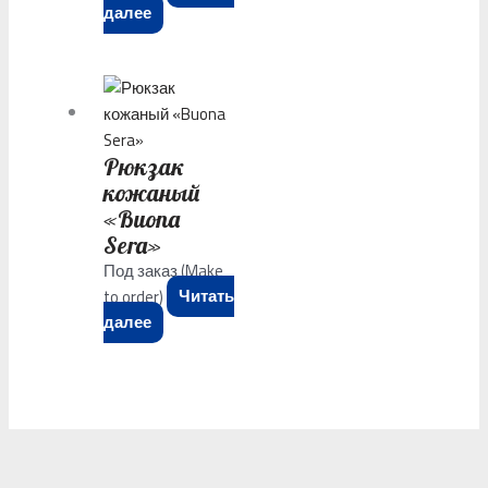
далее
Рюкзак
кожаный
«Buona
Sera»
Под заказ (Make
to order)
Читать
далее