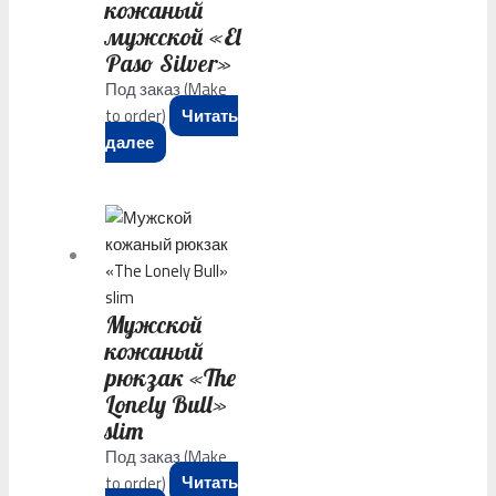
кожаный
мужской «El
Paso Silver»
Под заказ (Make
to order)
Читать
далее
Мужской
кожаный
рюкзак «The
Lonely Bull»
slim
Под заказ (Make
to order)
Читать