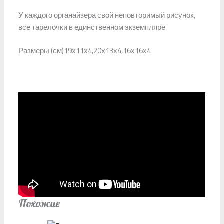
У каждого органайзера свой неповторимый рисунок,
все тарелочки в единственном экземпляре
Размеры (см)19х11х4,20х13х4,16х16х4
Похожие