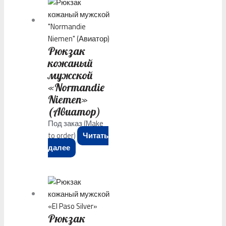
Рюкзак
кожаный
мужской
«Normandie
Niemen»
(Авиатор)
Под заказ (Make
to order)
Читать
далее
Рюкзак