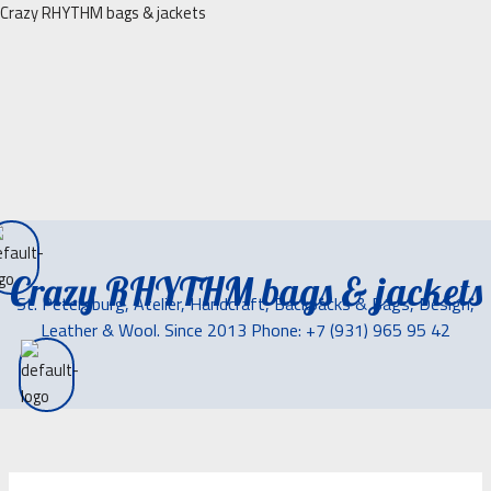
Перейти
Crazy RHYTHM bags & jackets
к
содержимому
Crazy RHYTHM bags & jackets
St. Petersburg, Atelier, Handcraft, Backpacks & Bags, Design,
Leather & Wool. Since 2013 Phone: +7 (931) 965 95 42