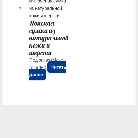
Поясная
сумка из
натуральной
кожи и
шерсти
Под заказ (Make
to order)
Читать
далее