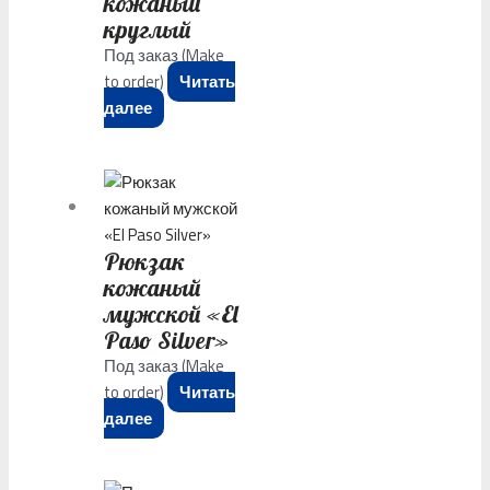
кожаный
круглый
Под заказ (Make
to order)
Читать
далее
Рюкзак
кожаный
мужской «El
Paso Silver»
Под заказ (Make
to order)
Читать
далее