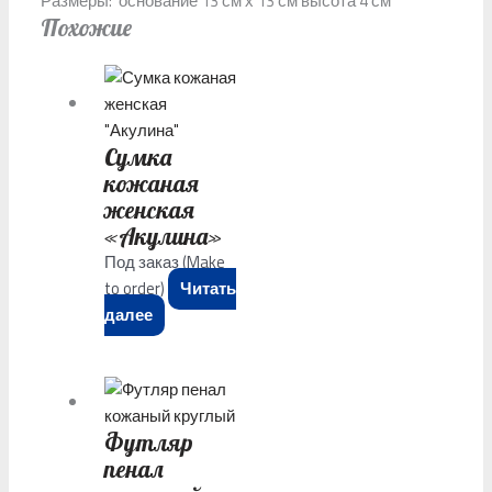
Размеры: основание 13 см х 13 см высота 4 см
Похожие
Сумка
кожаная
женская
«Акулина»
Под заказ (Make
to order)
Читать
далее
Футляр
пенал