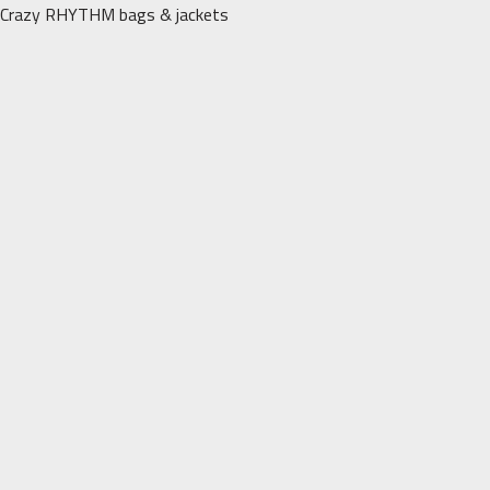
Перейти
Crazy RHYTHM bags & jackets
к
содержимому