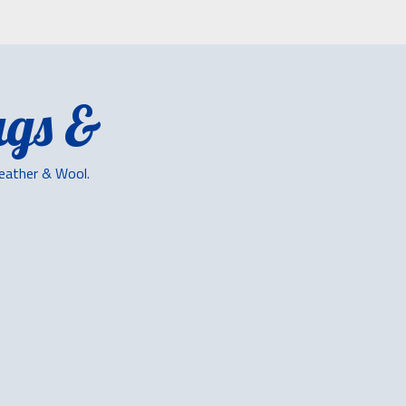
gs &
Leather & Wool.