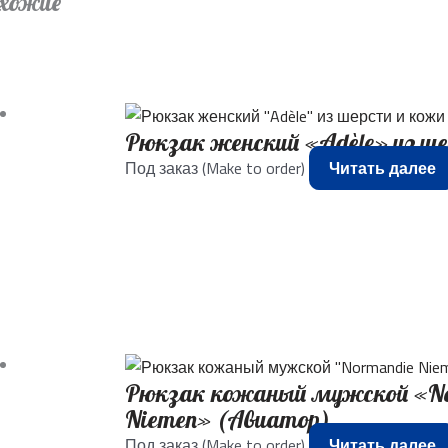
хожие
Рюкзак женский «Adèle» из ш
Под заказ (Make to order)
Читать далее
Рюкзак кожаный мужской «N
Niemen» (Авиатор)
Под заказ (Make to order)
Читать далее