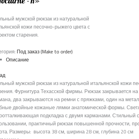
octurne -R»
льный мужской рюкзак из натуральной
льянской кожи песочно-рыжего цвета с
ектом старения.
егория:
Под заказ (Make to order)
Описание
ад
льный мужской рюкзак из натуральной итальянской кожи п
рения. Фурнитура Техасской фирмы. Рюкзак закрывается на
мана, два закрываются на ремни с пряжками, один на мет
бные двойные кожаные лямки анатомической формы. Свет
оотталкивающая подкладка с двумя карманами. Стильный с
ользовании, практичный рюкзак повышенной прочности, про
ота. Размеры: высота 38 см, ширина 28 см, глубина 20 см