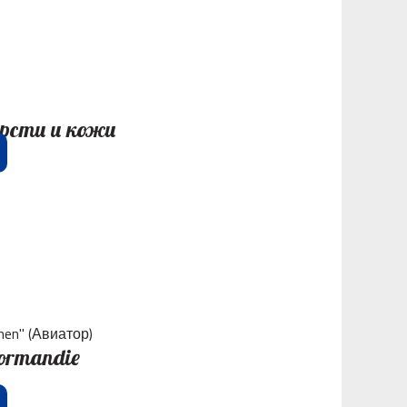
ерсти и кожи
ormandie