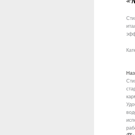
«N
Сти
ита
эфф
Кат
Наз
Сти
ста
кар
Удо
вод
исп
раб