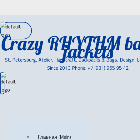
Crazy RHYTHM ba
jackets
St. Petersburg, Atelier, Handcraft, Backpacks & Bags, Design, 
Since 2013 Phone: +7 (931) 965 95 42
Главная (Main)