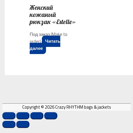
Женский
кожаный
рюкзак «Estelle»
Под заказ (Make to
order)
Читать
далее
Copyright © 2026
Crazy RHYTHM bags & jackets