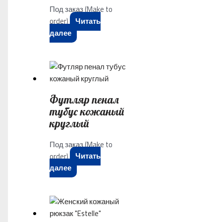
Под заказ (Make to
order)
Читать
далее
Футляр пенал
тубус кожаный
круглый
Под заказ (Make to
order)
Читать
далее