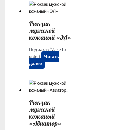
Рюкзак
мужской
кожаный «ЭЛ»
Под заказ (Make to
order)
Читать
далее
Рюкзак
мужской
кожаный
«Авиатор»