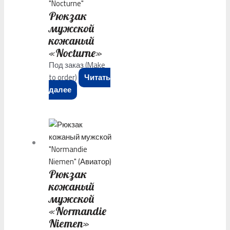
Рюкзак
мужской
кожаный
«Nocturne»
Под заказ (Make
to order)
Читать
далее
Рюкзак
кожаный
мужской
«Normandie
Niemen»