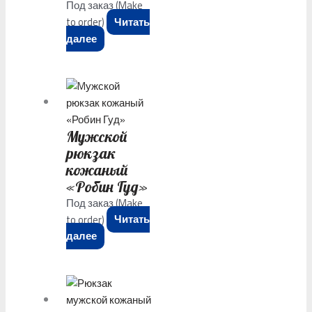
Под заказ (Make
to order)
Читать
далее
Mужской
рюкзак
кожаный
«Робин Гуд»
Под заказ (Make
to order)
Читать
далее