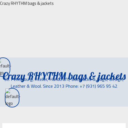
Перейти
Crazy RHYTHM bags & jackets
к
содержимому
Crazy RHYTHM bags & jackets
St. Petersburg, Atelier, Handcraft, Backpacks & Bags, Design,
Leather & Wool. Since 2013 Phone: +7 (931) 965 95 42