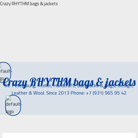
Перейти
Crazy RHYTHM bags & jackets
к
содержимому
Crazy RHYTHM bags & jackets
St. Petersburg, Atelier, Handcraft, Backpacks & Bags, Design,
Leather & Wool. Since 2013 Phone: +7 (931) 965 95 42