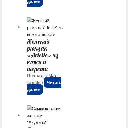
далее
Женский
рюкзак
«Arlette» из
кожи и
шерсти
Под заказ (Make
to order)
Читать
далее