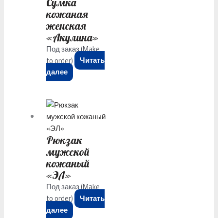
Сумка
кожаная
женская
«Акулина»
Под заказ (Make
to order)
Читать
далее
Рюкзак
мужской
кожаный
«ЭЛ»
Под заказ (Make
to order)
Читать
далее