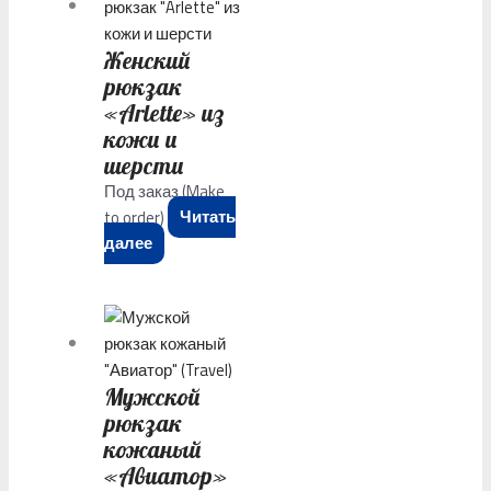
Женский
рюкзак
«Arlette» из
кожи и
шерсти
Под заказ (Make
to order)
Читать
далее
Мужской
рюкзак
кожаный
«Авиатор»