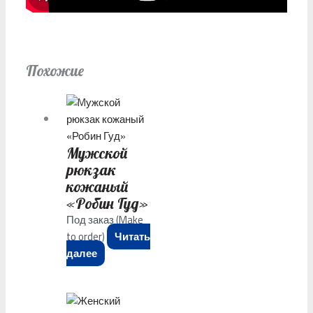
Похожие
Mужской
рюкзак
кожаный
«Робин Гуд»
Под заказ (Make
to order)
Читать
далее