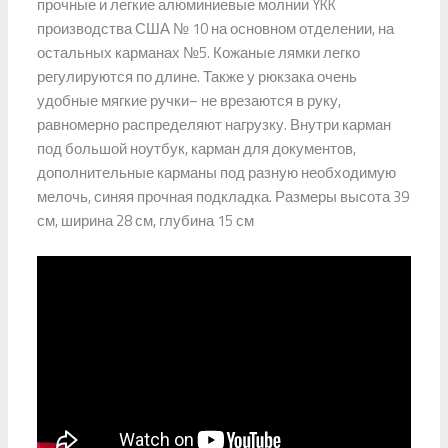
прочные и легкие алюминиевые молнии YKK
производства США № 10 на основном отделении, на
остальных карманах №5. Кожаные лямки легко
регулируются по длине. Также у рюкзака очень
удобные мягкие ручки– не врезаются в руку,
равномерно распределяют нагрузку. Внутри карман
под большой ноутбук, карман для документов,
дополнительные карманы под разную необходимую
мелочь, синяя прочная подкладка. Размеры высота 39
см, ширина 28 см, глубина 15 см