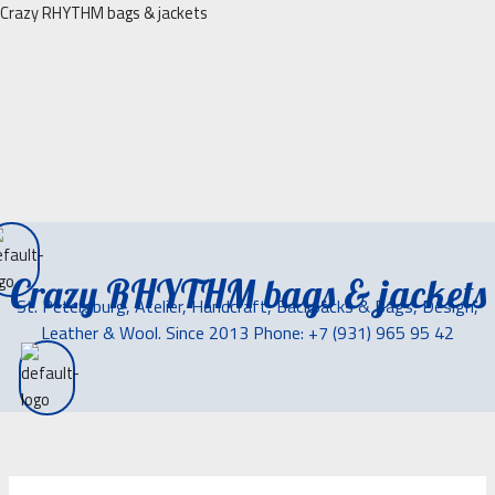
Перейти
Crazy RHYTHM bags & jackets
к
содержимому
Crazy RHYTHM bags & jackets
St. Petersburg, Atelier, Handcraft, Backpacks & Bags, Design,
Leather & Wool. Since 2013 Phone: +7 (931) 965 95 42