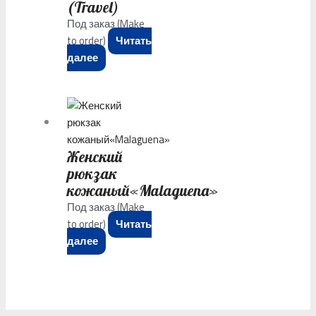
(Travel)
Под заказ (Make
to order)
Читать
далее
Женский
рюкзак
кожаный«Malaguena»
Под заказ (Make
to order)
Читать
далее