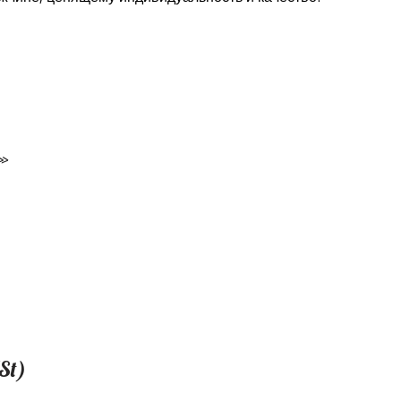
»
St)