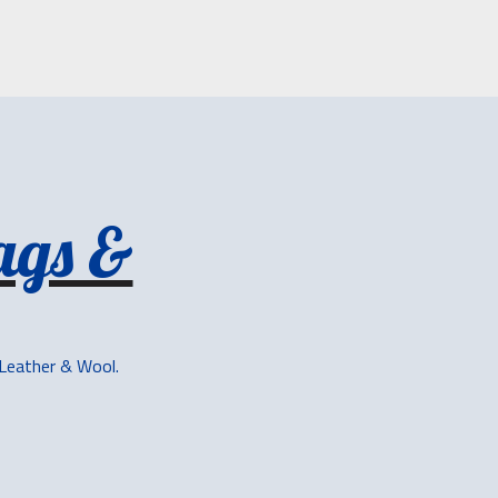
ags &
 Leather & Wool.