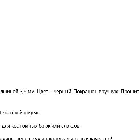
олщиной 3,5 мм. Цвет – черный. Покрашен вручную. Проши
 Техасской фирмы.
и для костюмных брюк или слаксов.
жчине, ценящему индивидуальность и качество!