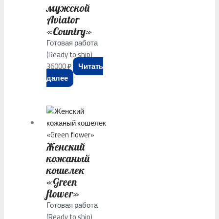
мужской
Aviator
«Country»
Готовая работа
(Ready to ship)
36000
₽
Читать
далее
Женский
кожаный
кошелек
«Green
flower»
Готовая работа
(Ready to ship)