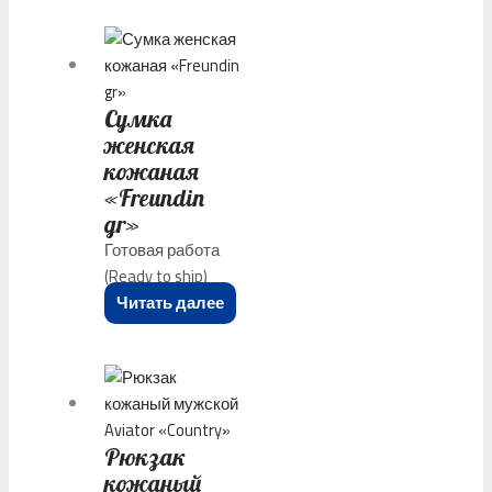
Сумка
женская
кожаная
«Freundin
gr»
Готовая работа
(Ready to ship)
Читать далее
Рюкзак
кожаный