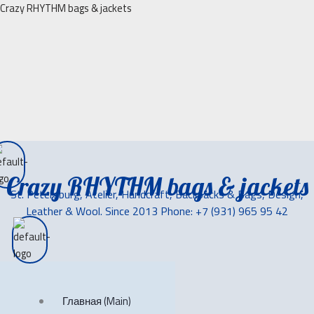
Перейти
Crazy RHYTHM bags & jackets
к
содержимому
Crazy RHYTHM bags & jackets
St. Petersburg, Atelier, Handcraft, Backpacks & Bags, Design,
Leather & Wool. Since 2013 Phone: +7 (931) 965 95 42
Главная (Main)