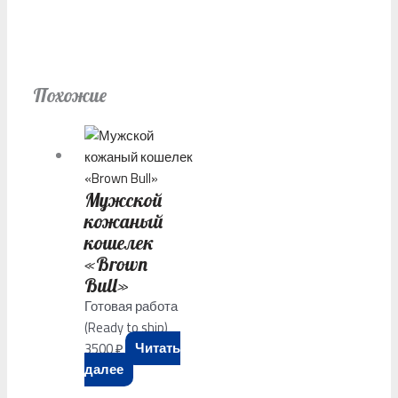
Похожие
Мужской
кожаный
кошелек
«Brown
Bull»
Готовая работа
(Ready to ship)
3500
₽
Читать
далее