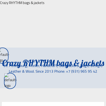
Перейти
Crazy RHYTHM bags & jackets
к
содержимому
Crazy RHYTHM bags & jackets
St. Petersburg, Atelier, Handcraft, Backpacks & Bags, Design,
Leather & Wool. Since 2013 Phone: +7 (931) 965 95 42