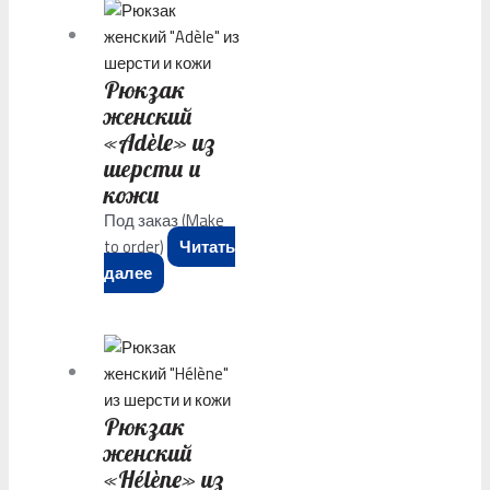
Рюкзак
женский
«Adèle» из
шерсти и
кожи
Под заказ (Make
to order)
Читать
далее
Рюкзак
женский
«Hélène» из