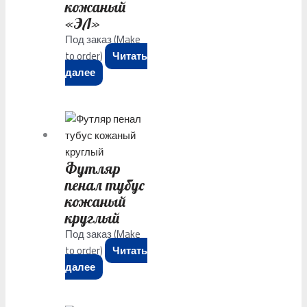
кожаный
«ЭЛ»
Под заказ (Make
to order)
Читать
далее
Футляр
пенал тубус
кожаный
круглый
Под заказ (Make
to order)
Читать
далее