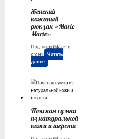
Женский
кожаный
рюкзак «Marie
Marie»
Под заказ (Make to
order)
Читать
далее
Поясная сумка
из натуральной
кожи и шерсти
Под заказ (Make to