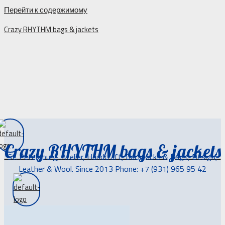
Перейти к содержимому
Crazy RHYTHM bags & jackets
Crazy RHYTHM bags & jackets
St. Petersburg, Atelier, Handcraft, Backpacks & Bags, Design,
Leather & Wool. Since 2013 Phone: +7 (931) 965 95 42