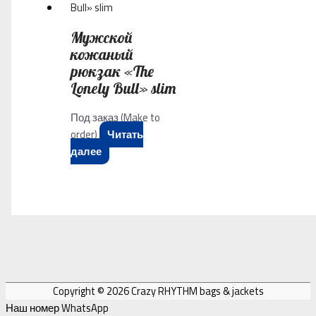
Мужской
кожаный
рюкзак «The
Lonely Bull» slim
Под заказ (Make to
order)
Читать
далее
Copyright © 2026
Crazy RHYTHM bags & jackets
Наш номер WhatsApp