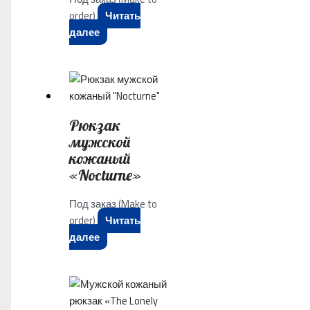
order)
Читать
далее
Рюкзак
мужской
кожаный
«Nocturne»
Под заказ (Make to
order)
Читать
далее