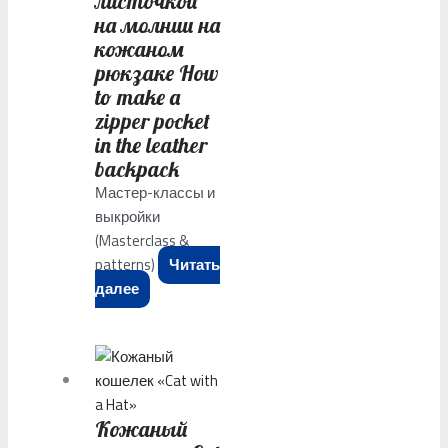
листочкой
на молнии на
кожаном
рюкзаке How
to make a
zipper pocket
in the leather
backpack
Мастер-классы и
выкройки
(Masterclass &
patterns)
Читать
далее
Кожаный