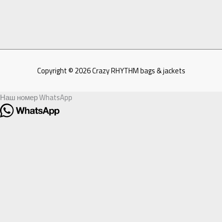
Copyright © 2026
Crazy RHYTHM bags & jackets
Наш номер WhatsApp
Здравствуйте!
Рады видеть Вас в нашем чате!
Мы готовы ответить на Ваши вопросы!
Открыть чат