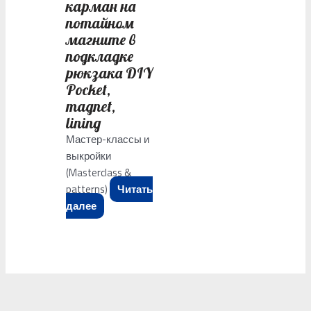
карман на
потайном
магните в
подкладке
рюкзака DIY
Pocket,
magnet,
lining
Мастер-классы и
выкройки
(Masterclass &
patterns)
Читать
далее