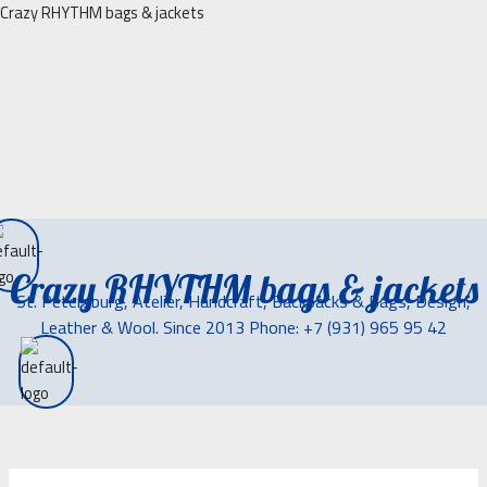
Перейти
Crazy RHYTHM bags & jackets
к
содержимому
Crazy RHYTHM bags & jackets
St. Petersburg, Atelier, Handcraft, Backpacks & Bags, Design,
Leather & Wool. Since 2013 Phone: +7 (931) 965 95 42