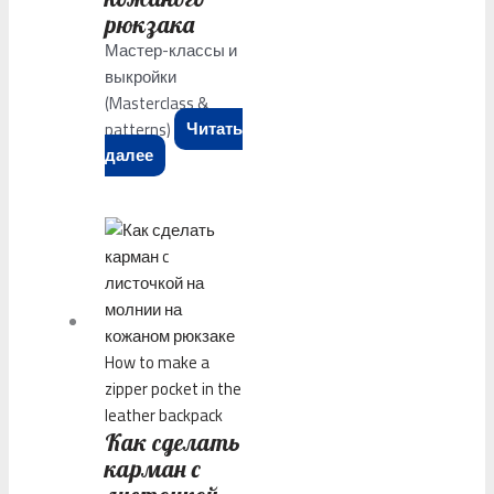
рюкзака
Мастер-классы и
выкройки
(Masterclass &
patterns)
Читать
далее
Как сделать
карман c