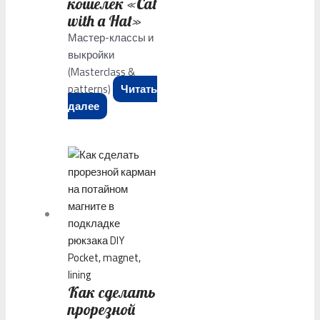
кошелек «Cat
with a Hat»
Мастер-классы и
выкройки
(Masterclass &
patterns)
Читать
далее
Как сделать
прорезной