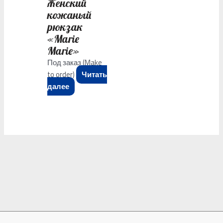
Женский
кожаный
рюкзак
«Marie
Marie»
Под заказ (Make
to order)
Читать
далее