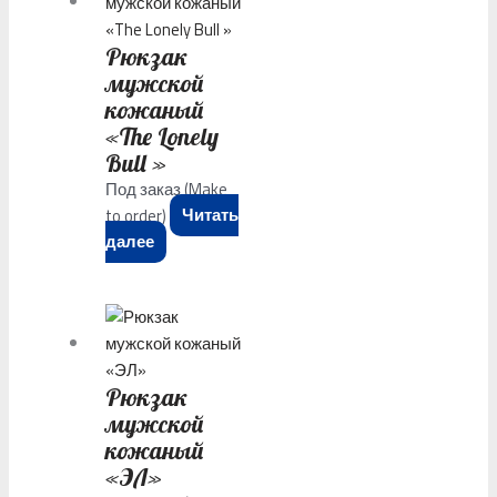
Рюкзак
мужской
кожаный
«The Lonely
Bull »
Под заказ (Make
to order)
Читать
далее
Рюкзак
мужской
кожаный
«ЭЛ»