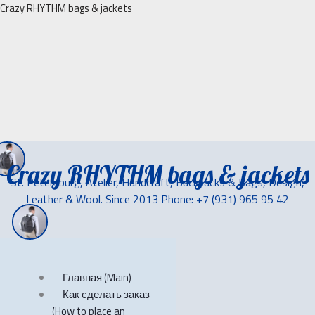
Перейти
Crazy RHYTHM bags & jackets
к
содержимому
Crazy RHYTHM bags & jackets
St. Petersburg, Atelier, Handcraft, Backpacks & Bags, Design,
Leather & Wool. Since 2013 Phone: +7 (931) 965 95 42
Главная (Main)
Как сделать заказ
(How to place an