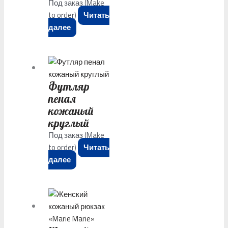
Под заказ (Make
to order)
Читать
далее
Футляр
пенал
кожаный
круглый
Под заказ (Make
to order)
Читать
далее