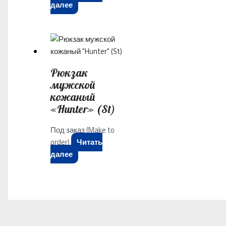
далее
Рюкзак
мужской
кожаный
«Hunter» (St)
Под заказ (Make to
order)
Читать
далее