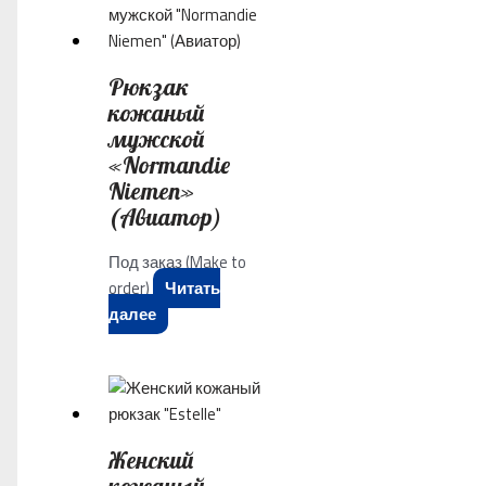
Рюкзак
кожаный
мужской
«Normandie
Niemen»
(Авиатор)
Под заказ (Make to
order)
Читать
далее
Женский
кожаный