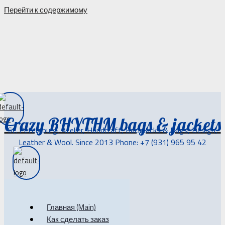
Перейти к содержимому
Crazy RHYTHM bags & jackets
St. Petersburg, Atelier, Handcraft, Backpacks & Bags, Design,
Leather & Wool. Since 2013 Phone: +7 (931) 965 95 42
Главная (Main)
Как сделать заказ