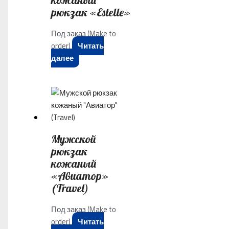
рюкзак «Estelle»
Под заказ (Make to
order)
Читать
далее
Мужской
рюкзак
кожаный
«Авиатор»
(Travel)
Под заказ (Make to
order)
Читать