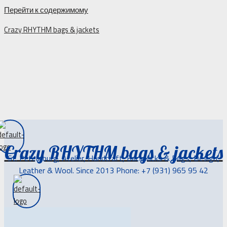
Перейти к содержимому
Crazy RHYTHM bags & jackets
Crazy RHYTHM bags & jackets
St. Petersburg, Atelier, Handcraft, Backpacks & Bags, Design,
Leather & Wool. Since 2013 Phone: +7 (931) 965 95 42