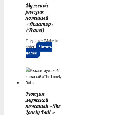
Мужской
рюкзак
кожаный
«Авиатор»
(Travel)
Под заказ (Make to
order)
Читать
далее
Рюкзак
мужской
кожаный «The
Lonely Bull »