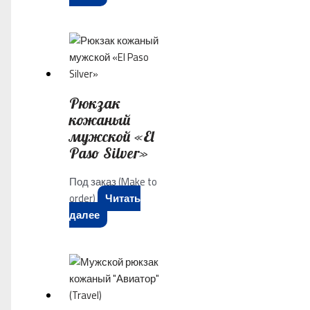
Рюкзак
кожаный
мужской «El
Paso Silver»
Под заказ (Make to
order)
Читать
далее