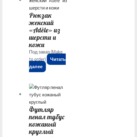
Рюкзак
женский
«Adèle» из
шерсти и
кожи
Под заказ (Make
to order)
Читать
далее
Футляр
пенал тубус
кожаный
круглый