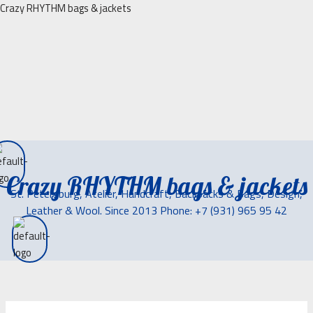
Перейти
Crazy RHYTHM bags & jackets
к
содержимому
Crazy RHYTHM bags & jackets
St. Petersburg, Atelier, Handcraft, Backpacks & Bags, Design,
Leather & Wool. Since 2013 Phone: +7 (931) 965 95 42