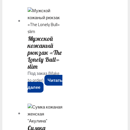
Мужской
кожаный
рюкзак «The
Lonely Bull»
slim
Под заказ (Make
to order)
Читать
далее
Сумка