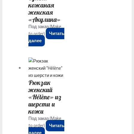
кожаная
женская
«Акулина»
Под заказ (Make
to order)
Читать
далее
Рюкзак
женский
«Hélène» из
шерсти и
кожи
Под заказ (Make
to order)
Читать
далее