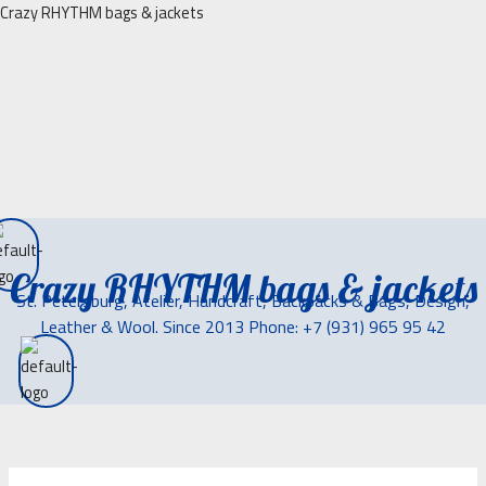
Перейти
Crazy RHYTHM bags & jackets
к
содержимому
Crazy RHYTHM bags & jackets
St. Petersburg, Atelier, Handcraft, Backpacks & Bags, Design,
Leather & Wool. Since 2013 Phone: +7 (931) 965 95 42