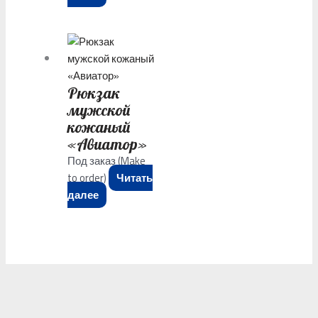
Рюкзак
мужской
кожаный
«Авиатор»
Под заказ (Make
to order)
Читать
далее