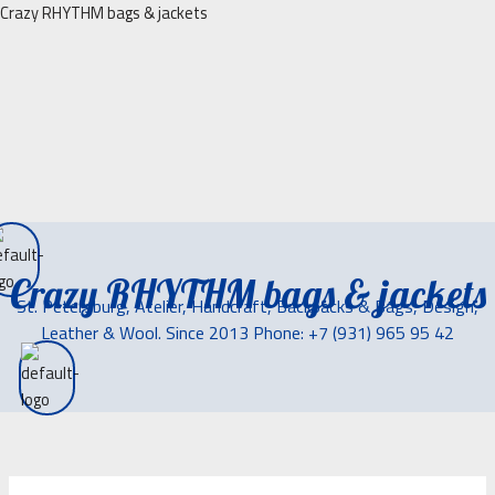
Перейти
Crazy RHYTHM bags & jackets
к
содержимому
Crazy RHYTHM bags & jackets
St. Petersburg, Atelier, Handcraft, Backpacks & Bags, Design,
Leather & Wool. Since 2013 Phone: +7 (931) 965 95 42