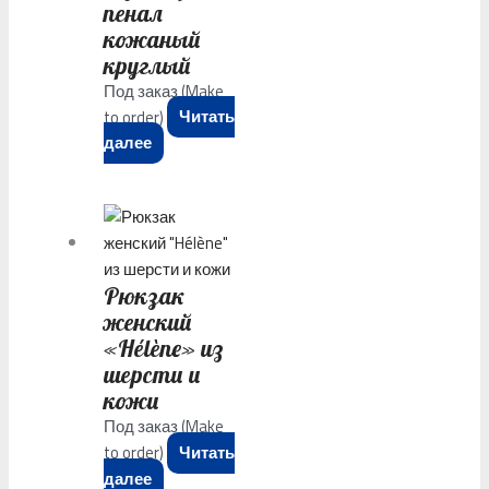
пенал
кожаный
круглый
Под заказ (Make
to order)
Читать
далее
Рюкзак
женский
«Hélène» из
шерсти и
кожи
Под заказ (Make
to order)
Читать
далее