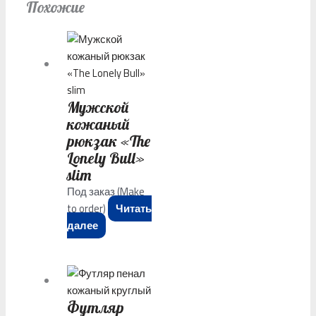
Похожие
Мужской
кожаный
рюкзак «The
Lonely Bull»
slim
Под заказ (Make
to order)
Читать
далее
Футляр