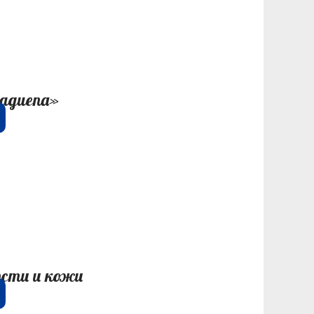
aguena»
рсти и кожи