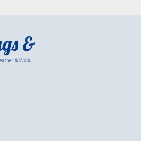
gs &
Leather & Wool.