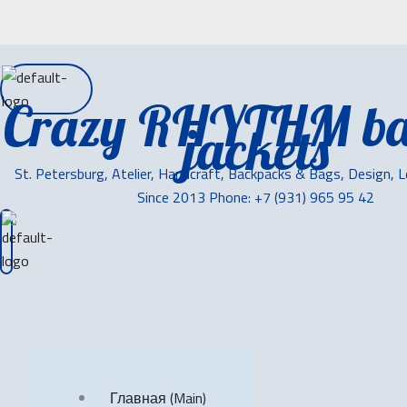
Crazy RHYTHM ba
jackets
St. Petersburg, Atelier, Handcraft, Backpacks & Bags, Design, 
Since 2013 Phone: +7 (931) 965 95 42
Главная (Main)