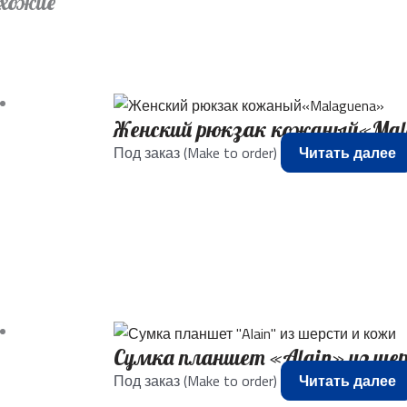
хожие
Женский рюкзак кожаный«Mal
Под заказ (Make to order)
Читать далее
Сумка планшет «Alain» из ше
Под заказ (Make to order)
Читать далее