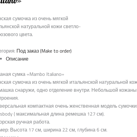
aliano»
ская сумочка из очень мягкой
льянской натуральной кожи светло-
юзового цвета.
егория:
Под заказ (Make to order)
Описание
аная сумка «Mambo Italiano»
ская сумочка из очень мягкой итальянской натуральной кож
машка снаружи, одно отделение внутри. Небольшой кожаный
троения.
версальная компактная очень женственная модель сумочки. 
ssbody ( максимальная длина ремешка 127 см).
орская ручная работа.
мер: Высота 17 см, ширина 22 см, глубина 6 см.