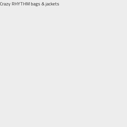
Перейти
Crazy RHYTHM bags & jackets
к
содержимому