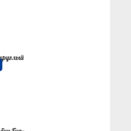
круглый
бин Гуд»