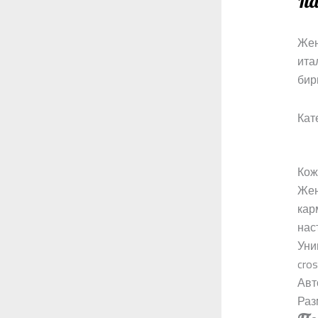
It
Жен
ита
бир
Кат
Кож
Жен
кар
нас
Уни
cro
Авт
Раз